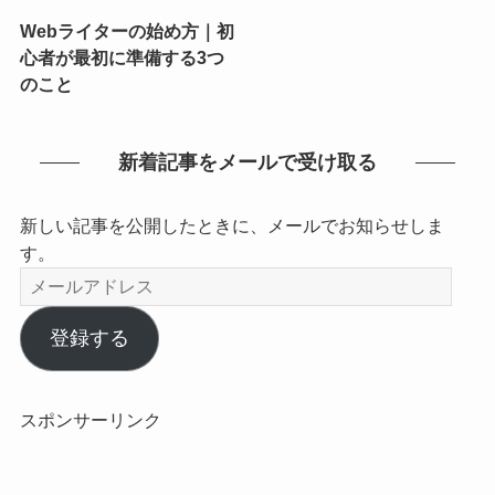
Webライターの始め方｜初
心者が最初に準備する3つ
のこと
新着記事をメールで受け取る
新しい記事を公開したときに、メールでお知らせしま
す。
メ
ー
ル
登録する
ア
ド
レ
スポンサーリンク
ス