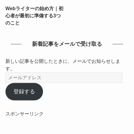
Webライターの始め方｜初
心者が最初に準備する3つ
のこと
新着記事をメールで受け取る
新しい記事を公開したときに、メールでお知らせしま
す。
メ
ー
ル
登録する
ア
ド
レ
スポンサーリンク
ス