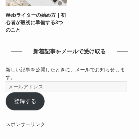
Webライターの始め方｜初
心者が最初に準備する3つ
のこと
新着記事をメールで受け取る
新しい記事を公開したときに、メールでお知らせしま
す。
メ
ー
ル
登録する
ア
ド
レ
スポンサーリンク
ス