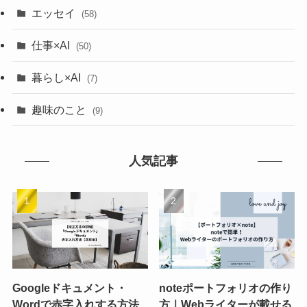
エッセイ
(58)
仕事×AI
(50)
暮らし×AI
(7)
趣味のこと
(9)
人気記事
Googleドキュメント・
noteポートフォリオの作り
Wordで赤字入れする方法
方｜Webライターが載せる