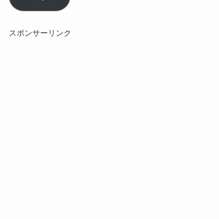
ア
ド
レ
スポンサーリンク
ス