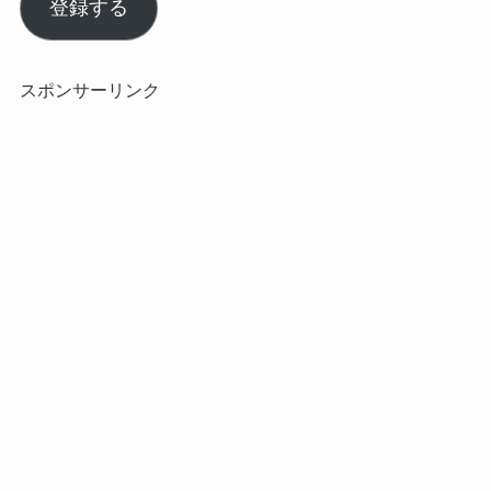
ル
登録する
ア
ド
レ
スポンサーリンク
ス