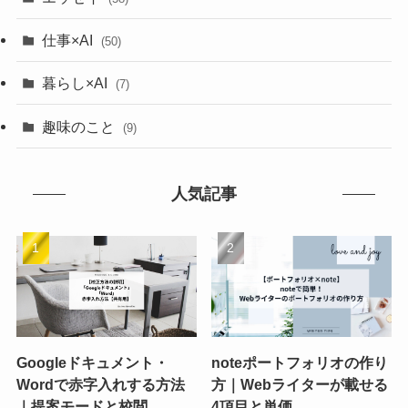
仕事×AI
(50)
暮らし×AI
(7)
趣味のこと
(9)
人気記事
Googleドキュメント・
noteポートフォリオの作り
Wordで赤字入れする方法
方｜Webライターが載せる
｜提案モードと校閲
4項目と単価