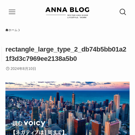
ホーム
rectangle_large_type_2_db74b5bb01a2
1f3d3c7969ee2138a5b0
2024年8月10日