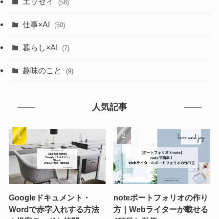
エッセイ
(58)
仕事×AI
(50)
暮らし×AI
(7)
趣味のこと
(9)
人気記事
Googleドキュメント・
noteポートフォリオの作り
Wordで赤字入れする方法
方｜Webライターが載せる