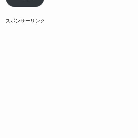
ア
ド
レ
スポンサーリンク
ス