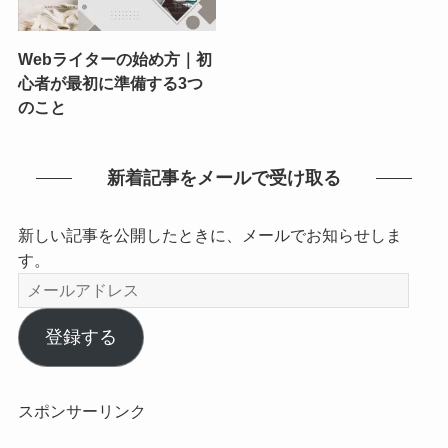
Webライターの始め方｜初
心者が最初に準備する3つ
のこと
新着記事をメールで受け取る
新しい記事を公開したときに、メールでお知らせしま
す。
メ
ー
ル
登録する
ア
ド
レ
スポンサーリンク
ス