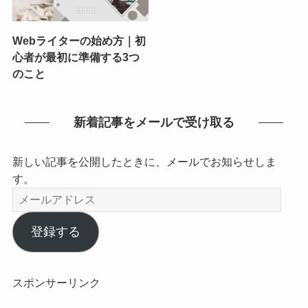
Webライターの始め方｜初
心者が最初に準備する3つ
のこと
新着記事をメールで受け取る
新しい記事を公開したときに、メールでお知らせしま
す。
メ
ー
ル
登録する
ア
ド
レ
スポンサーリンク
ス