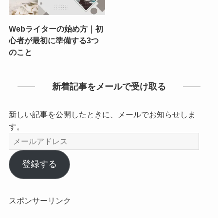
Webライターの始め方｜初
心者が最初に準備する3つ
のこと
新着記事をメールで受け取る
新しい記事を公開したときに、メールでお知らせしま
す。
メ
ー
ル
登録する
ア
ド
レ
スポンサーリンク
ス