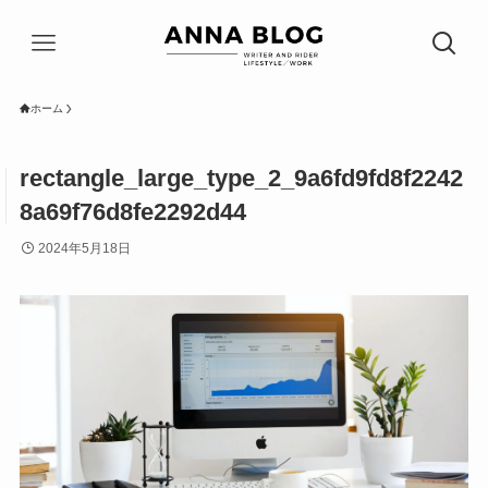
ホーム
rectangle_large_type_2_9a6fd9fd8f2242
8a69f76d8fe2292d44
2024年5月18日