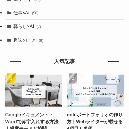
仕事×AI
(50)
暮らし×AI
(7)
趣味のこと
(9)
人気記事
Googleドキュメント・
noteポートフォリオの作り
Wordで赤字入れする方法
方｜Webライターが載せる
｜提案モードと校閲
4項目と単価