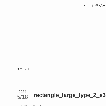
仕事×AI
ホーム
2024
rectangle_large_type_2_e
5/18