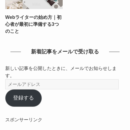
Webライターの始め方｜初
心者が最初に準備する3つ
のこと
新着記事をメールで受け取る
新しい記事を公開したときに、メールでお知らせしま
す。
メ
ー
ル
登録する
ア
ド
レ
スポンサーリンク
ス