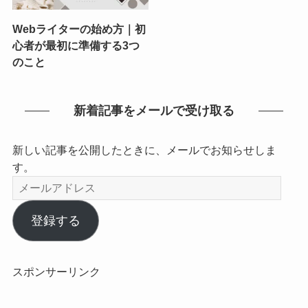
Webライターの始め方｜初
心者が最初に準備する3つ
のこと
新着記事をメールで受け取る
新しい記事を公開したときに、メールでお知らせしま
す。
メ
ー
ル
登録する
ア
ド
レ
スポンサーリンク
ス