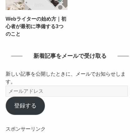
Webライターの始め方｜初
心者が最初に準備する3つ
のこと
新着記事をメールで受け取る
新しい記事を公開したときに、メールでお知らせしま
す。
メ
ー
ル
登録する
ア
ド
レ
スポンサーリンク
ス