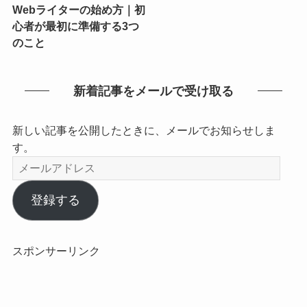
Webライターの始め方｜初
心者が最初に準備する3つ
のこと
新着記事をメールで受け取る
新しい記事を公開したときに、メールでお知らせしま
す。
メ
ー
ル
登録する
ア
ド
レ
スポンサーリンク
ス