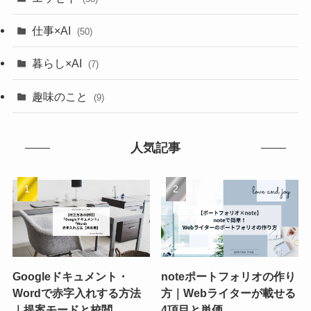
仕事×AI
(50)
暮らし×AI
(7)
趣味のこと
(9)
人気記事
Googleドキュメント・
noteポートフォリオの作り
Wordで赤字入れする方法
方｜Webライターが載せる
｜提案モードと校閲
4項目と単価