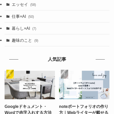
エッセイ
(58)
仕事×AI
(50)
暮らし×AI
(7)
趣味のこと
(9)
人気記事
Googleドキュメント・
noteポートフォリオの作り
Wordで赤字入れする方法
方｜Webライターが載せる