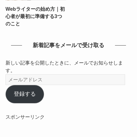
Webライターの始め方｜初
心者が最初に準備する3つ
のこと
新着記事をメールで受け取る
新しい記事を公開したときに、メールでお知らせしま
す。
メ
ー
ル
登録する
ア
ド
レ
スポンサーリンク
ス