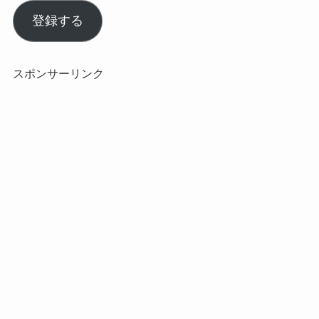
ー
ル
登録する
ア
ド
レ
スポンサーリンク
ス