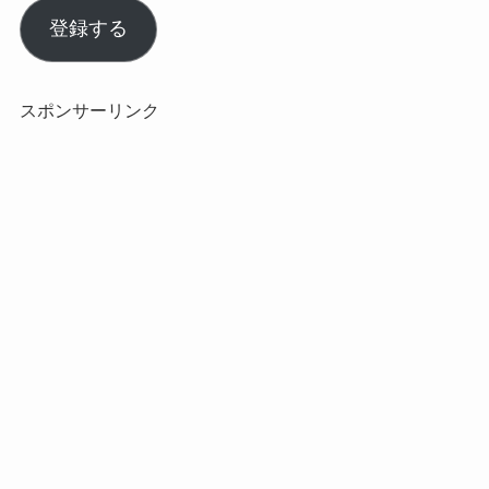
ル
登録する
ア
ド
レ
スポンサーリンク
ス