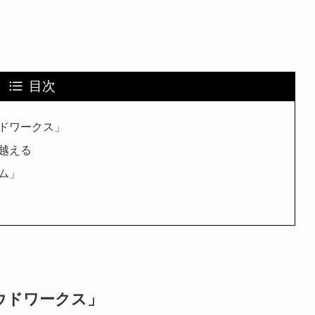
目次
ドワークス」
越える
ム」
ウドワークス」