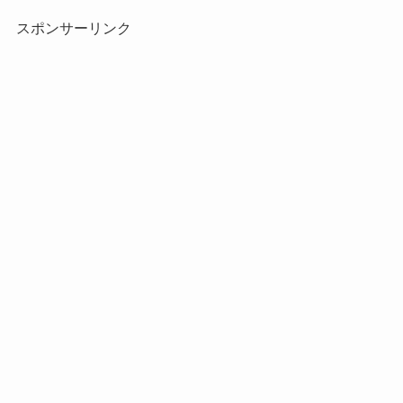
ド
レ
スポンサーリンク
ス