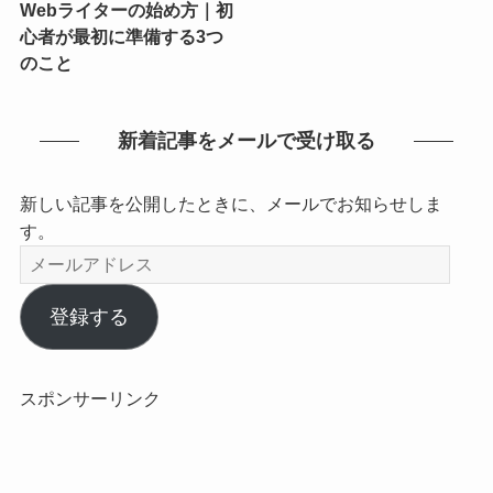
Webライターの始め方｜初
心者が最初に準備する3つ
のこと
新着記事をメールで受け取る
新しい記事を公開したときに、メールでお知らせしま
す。
メ
ー
ル
登録する
ア
ド
レ
スポンサーリンク
ス