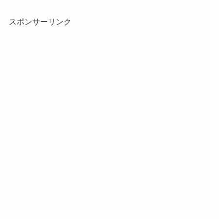
ド
レ
スポンサーリンク
ス