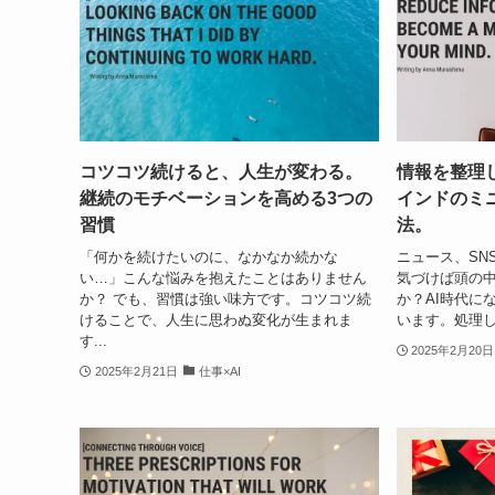
コツコツ続けると、人生が変わる。
情報を整理
継続のモチベーションを高める3つの
インドのミ
習慣
法。
「何かを続けたいのに、なかなか続かな
ニュース、SN
い…」こんな悩みを抱えたことはありません
気づけば頭の
か？ でも、習慣は強い味方です。コツコツ続
か？AI時代に
けることで、人生に思わぬ変化が生まれま
います。処理し
す...
2025年2月20日
2025年2月21日
仕事×AI