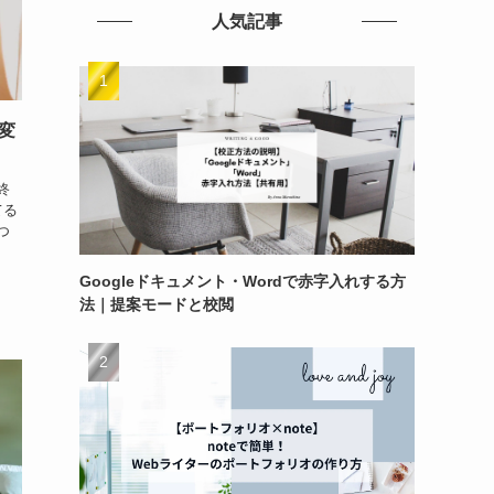
人気記事
変
終
てる
つ
Googleドキュメント・Wordで赤字入れする方
法｜提案モードと校閲