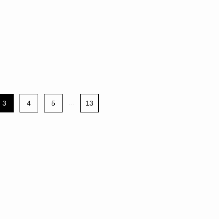
3
4
5
...
13