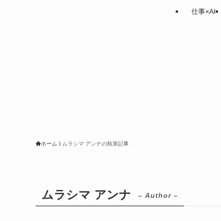
仕事×AI
ホーム
ムラシマ アンナの執筆記事
ムラシマ アンナ
– Author –