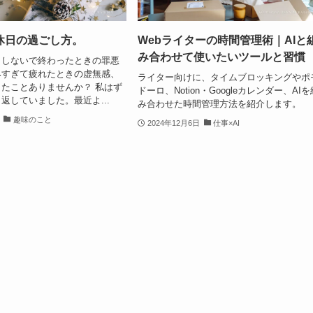
休日の過ごし方。
Webライターの時間管理術｜AIと
み合わせて使いたいツールと習慣
もしないで終わったときの罪悪
みすぎて疲れたときの虚無感、
ライター向けに、タイムブロッキングやポ
たことありませんか？ 私はず
ドーロ、Notion・Googleカレンダー、AIを
返していました。最近よ...
み合わせた時間管理方法を紹介します。
趣味のこと
2024年12月6日
仕事×AI