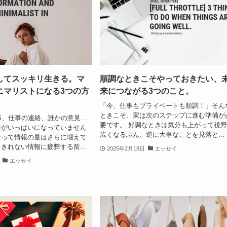
してスッキリ生きる。マ
順調なときこそやっておきたい、
ニマリストになる3つの方
来につながる3つのこと。
「今、仕事もプライベートも順調！」そん
ときこそ、実は次のステップに進む準備が
S、仕事の連絡、誰かの意見…
要です。 好調なときは気分も上がって視
中がいっぱいになっていません
広くなるぶん、逆に大事なことを見落と...
なって情報の量はさらに増えて
きれない情報に疲弊する前...
2025年2月18日
エッセイ
エッセイ