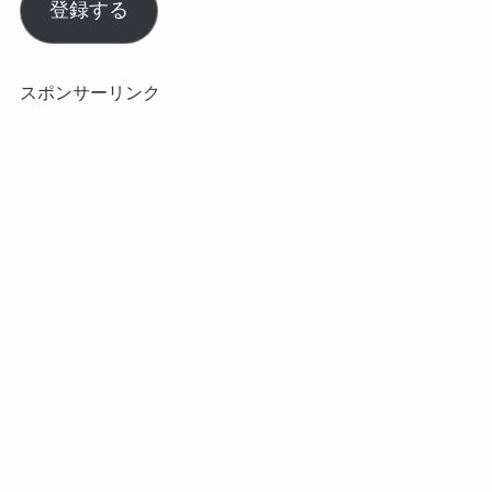
ル
登録する
ア
ド
レ
スポンサーリンク
ス